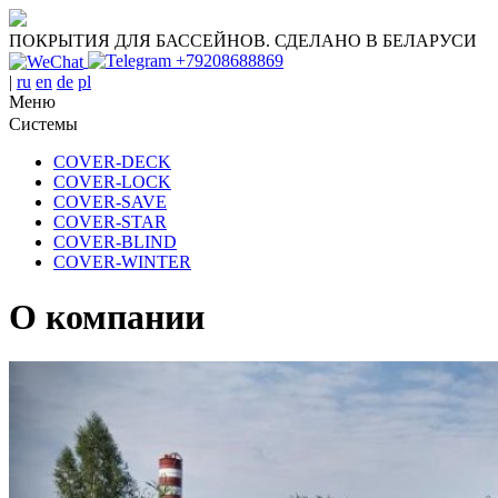
ПОКРЫТИЯ ДЛЯ БАССЕЙНОВ. СДЕЛАНО В БЕЛАРУСИ
+79208688869
|
ru
en
de
pl
Меню
Системы
COVER-DECK
COVER-LOСK
COVER-SAVE
COVER-STAR
COVER-BLIND
COVER-WINTER
О компании